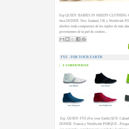
Esp.QUIEN: BABIES IN SHEEPS CLOTHING QUE
ética DONDE: New Zealand, UK y Worldwide P
diseños están compuestos de los tejidos de más alta
provenientes de la piel de cordero...
FYE - FOR YOUR EARTH
|
0 COMENTARIOS
Esp. QUIEN: FYE (For your Earth) QUE: Calzado
DONDE: Francia y Worldwide PORQUE: -Porque 