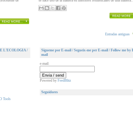
 procedente de
se hace uso de la madera en interiores residenciales de una manera..
Entradas antiguas
DE L'ECOLOGIA /
Sígueme por E-mail / Segueix-me per E-mail / Follow me by 
mail
e-mail:
Powered by
FeedBlitz
Seguidores
EO Tools