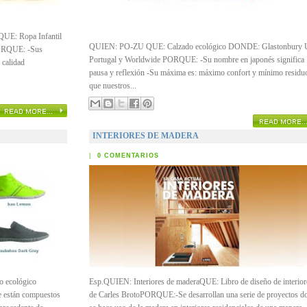
: Ropa Infantil
QUIEN: PO-ZU QUE: Calzado ecológico DONDE: Glastonbury 
ORQUE: -Sus
Portugal y Worldwide PORQUE: -Su nombre en japonés significa
 calidad
pausa y reflexión -Su máxima es: máximo confort y mínimo residu
que nuestros...
INTERIORES DE MADERA
|
0 COMENTARIOS
 ecológico
Esp.QUIEN: Interiores de maderaQUE: Libro de diseño de interior
están compuestos
de Carles BrotoPORQUE:-Se desarrollan una serie de proyectos d