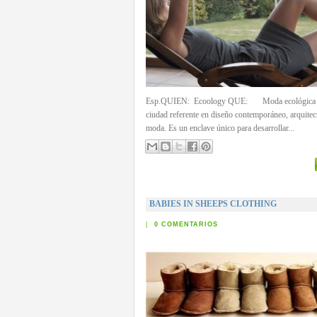
Esp.QUIEN: Ecoology QUE: Moda ecológica 
ciudad referente en diseño contemporáneo, arquitect
moda. Es un enclave único para desarrollar...
BABIES IN SHEEPS CLOTHING
|
0 COMENTARIOS