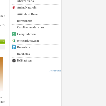
Ahorro diario
AnimaNaturalis
Attitude at Rome
UK /
Barcelonette
o. Ya
Carolines mode - start
Compradiccion
concienciaeco.com
Decoesfera
DecoEstilo
Delikatissen
Mostrar todo
es
onde