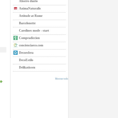
Ahorro diario
AnimaNaturalis
Attitude at Rome
Barcelonette
Carolines mode - start
Compradiccion
concienciaeco.com
Decoesfera
DecoEstilo
Delikatissen
Mostrar todo