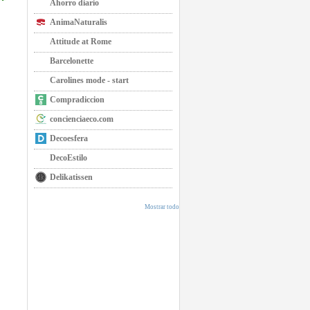
Ahorro diario
AnimaNaturalis
Attitude at Rome
Barcelonette
Carolines mode - start
Compradiccion
concienciaeco.com
Decoesfera
DecoEstilo
Delikatissen
Mostrar todo